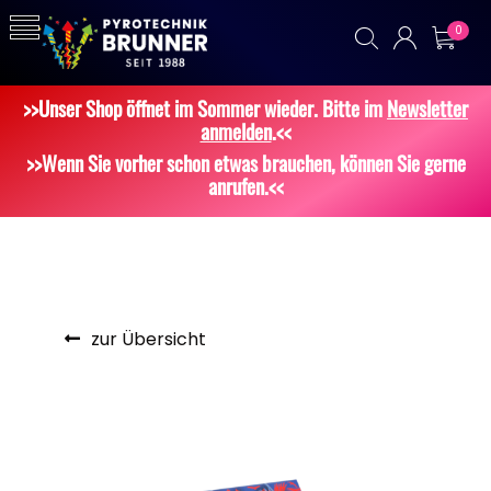
0
>>Unser Shop öffnet im Sommer wieder. Bitte im
Newsletter
anmelden
.<<
>>Wenn Sie vorher schon etwas brauchen, können Sie gerne
anrufen.<<
zur Übersicht