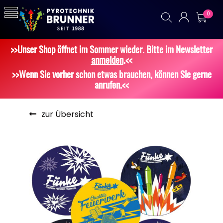
0
>>Unser Shop öffnet im Sommer wieder. Bitte im
Newsletter
anmelden
.<<
>>Wenn Sie vorher schon etwas brauchen, können Sie gerne
anrufen.<<
zur Übersicht