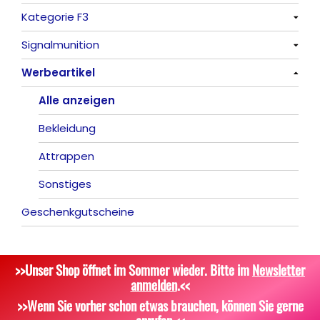
Kategorie F3
Indoor-Fontänen
Alle anzeigen
Signalmunition
Herz- und Konfetti-Shooter
Alle anzeigen
Werbeartikel
Wunderkerzen, Fackeln
Alle anzeigen
Tischfeuerwerk
Platzpatronen
Alle anzeigen
Silvestergießen
Signalgeschosse
Bekleidung
Dekoration, Knicklichter
Zubehör
Attrappen
Scherzartikel
Sonstiges
Geschenkgutscheine
>>Unser Shop öffnet im Sommer wieder. Bitte im
Newsletter
anmelden
.<<
>>Wenn Sie vorher schon etwas brauchen, können Sie gerne