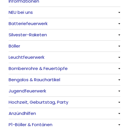
Informationen
NEU bei uns
Batteriefeuerwerk
Alle anzeigen
Silvester-Raketen
Alle anzeigen
Böller
Alle anzeigen
Leuchtfeuerwerk
Alle anzeigen
Bombenrohre & Feuertöpfe
China-Böller
Alle anzeigen
Bengalos & Rauchartikel
Knaller / Kanonenschläge
Vulkane
Alle anzeigen
Jugendfeuerwerk
Reibkopfknaller
Fontänen
Mit Rumms
Alle anzeigen
Hochzeit, Geburtstag, Party
Frösche, Pfeiffer
Sonnen
Bezaubernde Effekte
Bengalos
Alle anzeigen
Anzündhilfen
Feuervögel
Rauchartikel
Alle anzeigen
P1-Böller & Fontänen
Römische Lichter
Feuerschriften
Alle anzeigen