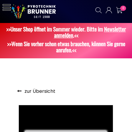
0
>>Unser Shop öffnet im Sommer wieder. Bitte im
Newsletter
anmelden
.<<
>>Wenn Sie vorher schon etwas brauchen, können Sie gerne
anrufen.<<
zur Übersicht