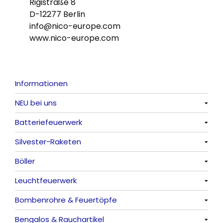
Rigistraße 8
D-12277 Berlin
info@nico-europe.com
www.nico-europe.com
Informationen
NEU bei uns
Batteriefeuerwerk
Alle anzeigen
Silvester-Raketen
Alle anzeigen
Böller
Alle anzeigen
Leuchtfeuerwerk
Alle anzeigen
Bombenrohre & Feuertöpfe
China-Böller
Alle anzeigen
Bengalos & Rauchartikel
Knaller / Kanonenschläge
Vulkane
Alle anzeigen