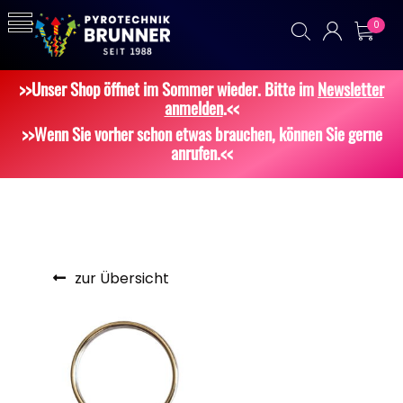
0
>>Unser Shop öffnet im Sommer wieder. Bitte im
Newsletter
anmelden
.<<
>>Wenn Sie vorher schon etwas brauchen, können Sie gerne
anrufen.<<
zur Übersicht