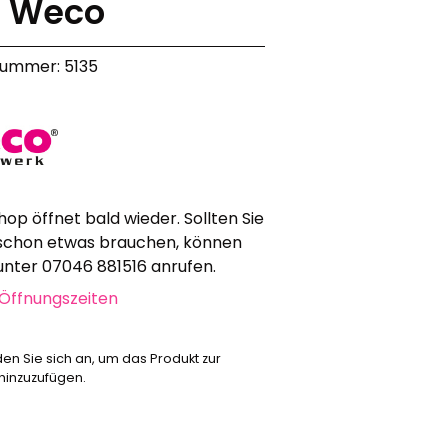
n Weco
Werbeartikel
Alle anzeigen
nummer: 5135
Bekleidung
Attrappen
Sonstiges
Geschenkgutscheine
hop öffnet bald wieder. Sollten Sie
schon etwas brauchen, können
 unter 07046 881516 anrufen.
Öffnungszeiten
den Sie sich an, um das Produkt zur
 hinzuzufügen.