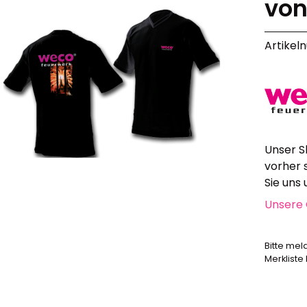
vo
Alle anzeigen
Hochzeit, Geburtstag, Party
Artikel
Alle anzeigen
Feuerschriften
Indoor-Fontänen
Herz- und Konfetti-Shooter
Wunderkerzen, Fackeln
Tischfeuerwerk
Unser S
Silvestergießen
vorher 
Dekoration, Knicklichter
Sie uns
Scherzartikel
Unsere 
Anzündhilfen
Alle anzeigen
Bitte mel
Merkliste