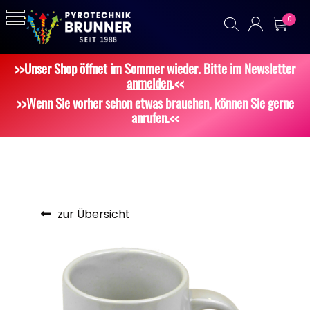
0
>>Unser Shop öffnet im Sommer wieder. Bitte im
Newsletter
anmelden
.<<
>>Wenn Sie vorher schon etwas brauchen, können Sie gerne
anrufen.<<
zur Übersicht