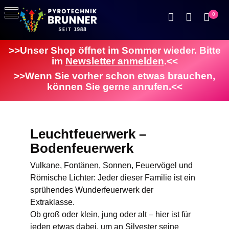
0
>>Unser Shop öffnet im Sommer wieder. Bitte
im
Newsletter anmelden
.<<
>>Wenn Sie vorher schon etwas brauchen,
können Sie gerne anrufen.<<
Leuchtfeuerwerk –
Bodenfeuerwerk
Vulkane, Fontänen, Sonnen, Feuervögel und
Römische Lichter: Jeder dieser Familie ist ein
sprühendes Wunderfeuerwerk der
Extraklasse.
Ob groß oder klein, jung oder alt – hier ist für
jeden etwas dabei, um an Silvester seine